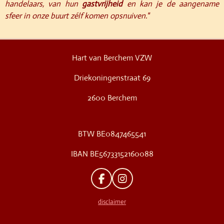
handelaars, van hun
gastvrijheid
en kan je de aangename
sfeer in onze buurt zélf komen opsnuiven."
Hart van Berchem VZW
Driekoningenstraat 69
2600 Berchem
BTW BE0847465541
IBAN BE56733152160088
F
I
A
N
C
S
disclaimer
E
T
B
A