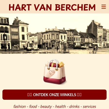
HART VAN BERCHEM
Ga
direct
naar
de
hoofdinhoud
👉🏻 ONTDEK ONZE WINKELS 👈🏻
fashion - food - beauty - health - drinks - services