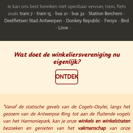
Je kan ons best bereiken met openbaar vervoer, trein, fiets
zoals
tram 7
-
tram 15
-
bus 21
-
bus 32
-
Station Berchem
-
Deelfietsen Stad Antwerpen
-
Donkey Republic
-
Fenyx
-
Bird
-
Lime
- . . .
Wat doet de winkeliersvereniging nu
eigenlijk?
ONTDEK
"Vanaf de statische gevels van de Cogels-Osylei, langs het
gezoem van de Antwerpse Ring tot aan de fluitende vogels
van het Harmoniepark, kan je onze
winkels en winkelstraten
bezoeken en genieten van het
vakmanschap
van onze