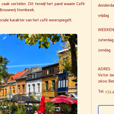
vaak vertelen. Dit terwijl het pand waarin Café
donderd
n Brouwerij Hombeek.
vrijdag
eciale karakter van het café weerspiegelt.
WEEKE
zaterdag
zondag
ADRES
Victor Ja
2600 Be
Tel.
+32 