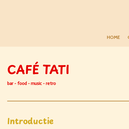
Ga
direct
naar
de
hoofdinhoud
HOME
CAFÉ TATI
bar - food - music - retro
Introductie