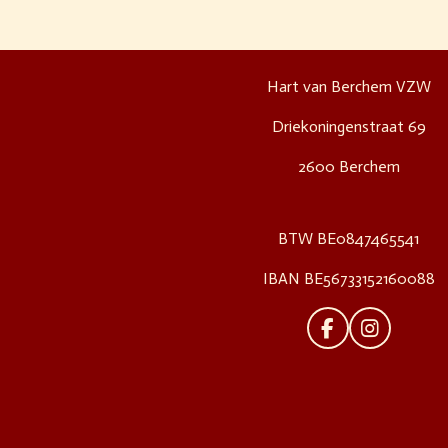
Hart van Berchem VZW
Driekoningenstraat 69
2600 Berchem
BTW BE0847465541
IBAN BE56733152160088
F
I
A
N
C
S
E
T
B
A
O
G