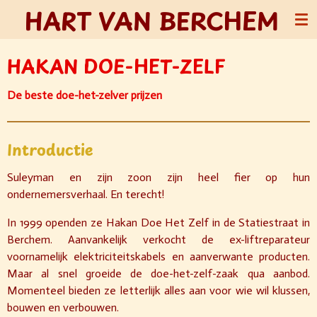
HART VAN BERCHEM
Ga
direct
naar
HAKAN DOE-HET-ZELF
de
hoofdinhoud
De beste doe-het-zelver prijzen
Introductie
Suleyman en zijn zoon zijn heel fier op hun
ondernemersverhaal. En terecht!
In 1999 openden ze Hakan Doe Het Zelf in de Statiestraat in
Berchem. Aanvankelijk verkocht de ex-liftreparateur
voornamelijk elektriciteitskabels en aanverwante producten.
Maar al snel groeide de doe-het-zelf-zaak qua aanbod.
Momenteel bieden ze letterlijk alles aan voor wie wil klussen,
bouwen en verbouwen.