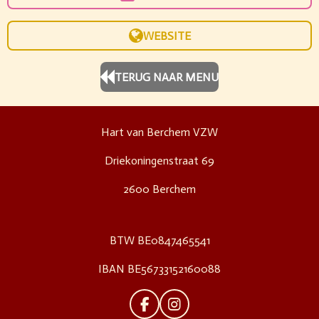
WEBSITE
TERUG NAAR MENU
Hart van Berchem VZW
Driekoningenstraat 69
2600 Berchem
BTW BE0847465541
IBAN BE56733152160088
F
I