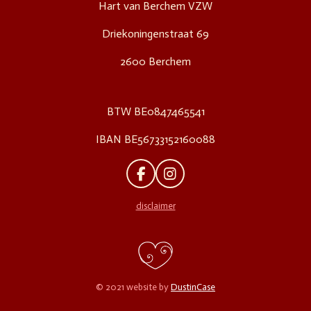
Hart van Berchem VZW
Driekoningenstraat 69
2600 Berchem
BTW BE0847465541
IBAN BE56733152160088
F
I
A
N
C
S
disclaimer
E
T
B
A
O
G
O
R
K
A
M
© 2021 website by
DustinCase