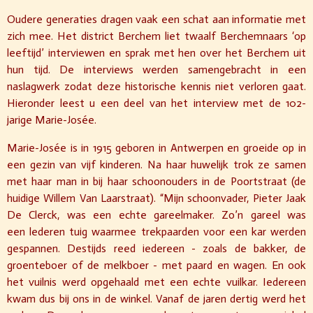
Oudere generaties dragen vaak een schat aan informatie met
zich mee. Het district Berchem liet twaalf Berchemnaars ‘op
leeftijd’ interviewen en sprak met hen over het Berchem uit
hun tijd. De interviews werden samengebracht in een
naslagwerk zodat deze historische kennis niet verloren gaat.
Hieronder leest u een deel van het interview met de 102-
jarige Marie-Josée.
Marie-Josée is in 1915 geboren in Antwerpen en groeide op in
een gezin van vijf kinderen. Na haar huwelijk trok ze samen
met haar man in bij haar schoonouders in de Poortstraat (de
huidige Willem Van Laarstraat). “Mijn schoonvader, Pieter Jaak
De Clerck, was een echte gareelmaker. Zo’n gareel was
een lederen tuig waarmee trekpaarden voor een kar werden
gespannen. Destijds reed iedereen - zoals de bakker, de
groenteboer of de melkboer - met paard en wagen. En ook
het vuilnis werd opgehaald met een echte vuilkar. Iedereen
kwam dus bij ons in de winkel. Vanaf de jaren dertig werd het